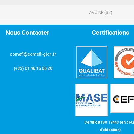
AVOINE (37)
Nous Contacter
Certifications
comefl@comefl-gicn.fr
(+33) 01 46 15 06 20
Certificat ISO 19443 (en cou
d'obtention)