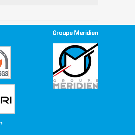
Groupe Meridien
rs