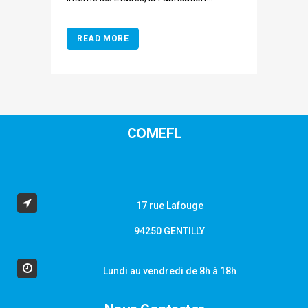
READ MORE
COMEFL
17 rue Lafouge
94250 GENTILLY
Lundi au vendredi de 8h à 18h